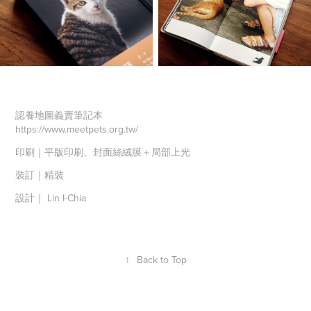
認養地圖義賣筆記本
https://www.meetpets.org.tw/
印刷｜平版印刷、封面絲絨膜＋局部上光
裝訂｜精裝
設計｜ Lin I-Chia
↑
Back to Top